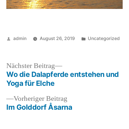
Veröffentlicht
Veröffentlicht
admin
August 26, 2019
Uncategorized
von
unter
Nächster
Nächster Beitrag
Beitrag:
Wo die Dalapferde entstehen und
Beitragsnavigation
Yoga für Elche
Vorheriger
Vorheriger Beitrag
Beitrag:
Im Golddorf Åsarna