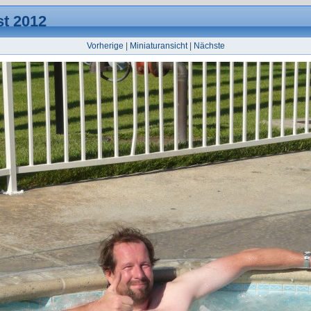
t 2012
Vorherige
|
Miniaturansicht
|
Nächste