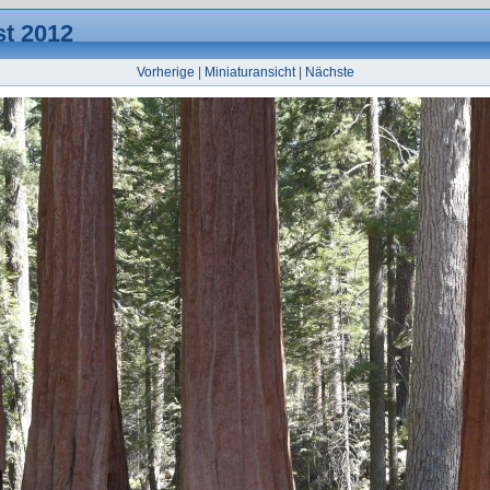
t 2012
Vorherige
|
Miniaturansicht
|
Nächste